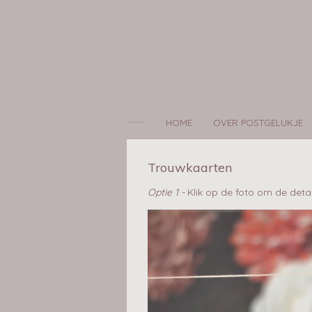
Ga
direct
naar
de
hoofdinhoud
HOME
OVER POSTGELUKJE
Trouwkaarten
Optie 1 -
Klik op de foto om de deta