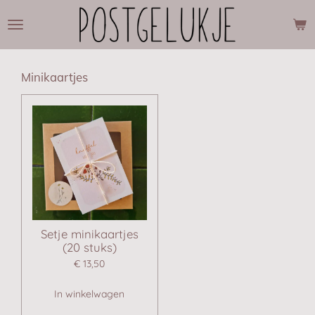
Ga
direct
naar
de
hoofdinhoud
Minikaartjes
Setje minikaartjes
(20 stuks)
€ 13,50
In winkelwagen