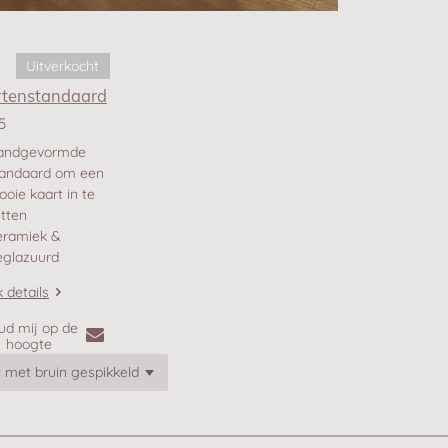
Uitverkocht
rtenstandaard
5
andgevormde
tandaard om een
oie kaart in te
tten
eramiek &
eglazuurd
k details
ud mij op de
hoogte