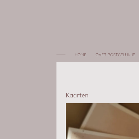
Ga
direct
naar
de
hoofdinhoud
HOME
OVER POSTGELUKJE
Kaarten