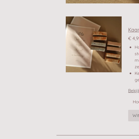
Kaa
€ 4,9
H
s
mo
ze
K
g
Bekij
Ho