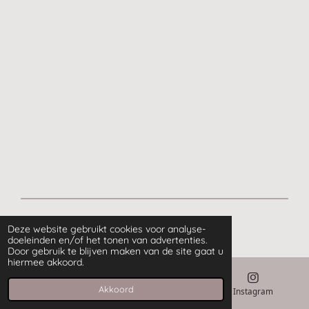
© 2020 - 2026 Postgelukje
Deze website gebruikt cookies voor analyse-
doeleinden en/of het tonen van advertenties.
Door gebruik te blijven maken van de site gaat u
hiermee akkoord.
Akkoord
E-mailadres
Kaart
Instagram