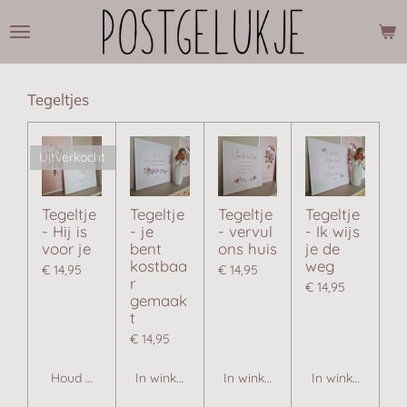
Ga
direct
naar
de
hoofdinhoud
Tegeltjes
Uitverkocht
Tegeltje
Tegeltje
Tegeltje
Tegeltje
- Hij is
- je
- vervul
- Ik wijs
voor je
bent
ons huis
je de
kostbaa
weg
€ 14,95
€ 14,95
r
€ 14,95
gemaak
t
€ 14,95
Houd mij op de hoogte
In winkelwagen
In winkelwagen
In winkelwagen