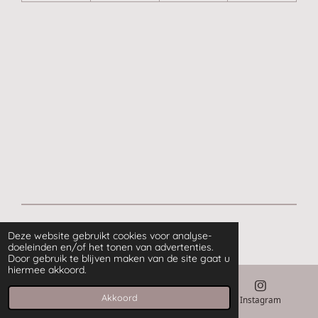
© 2020 - 2026 Postgelukje
Deze website gebruikt cookies voor analyse-
doeleinden en/of het tonen van advertenties.
Door gebruik te blijven maken van de site gaat u
hiermee akkoord.
Akkoord
E-mailadres
Kaart
Instagram