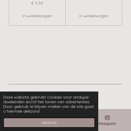
€ 3,50
In winkelwagen
In winkelwagen
© 2020 - 2026 Postgelukje
Deze website gebruikt cookies voor analyse-
doeleinden en/of het tonen van advertenties.
Door gebruik te blijven maken van de site gaat
u hiermee akkoord.
Akkoord
E-mailadres
Kaart
Instagram