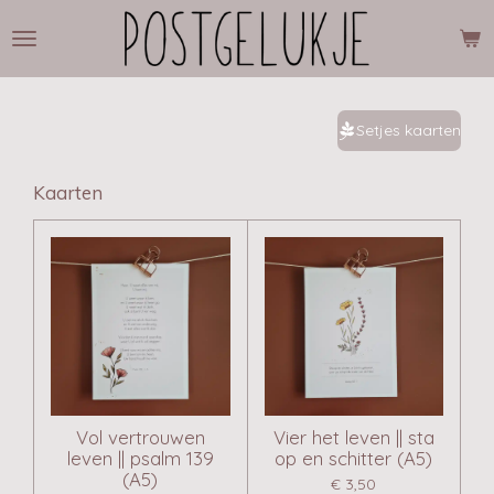
Ga
direct
naar
de
hoofdinhoud
Setjes kaarten
Kaarten
Vol vertrouwen
Vier het leven || sta
leven || psalm 139
op en schitter (A5)
(A5)
€ 3,50