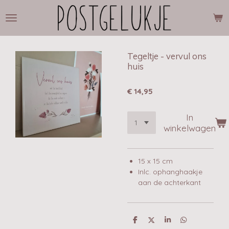
Ga
direct
naar
de
hoofdinhoud
Tegeltje - vervul ons
huis
€ 14,95
In
winkelwagen
15 x 15 cm
Inlc. ophanghaakje
aan de achterkant
D
D
S
D