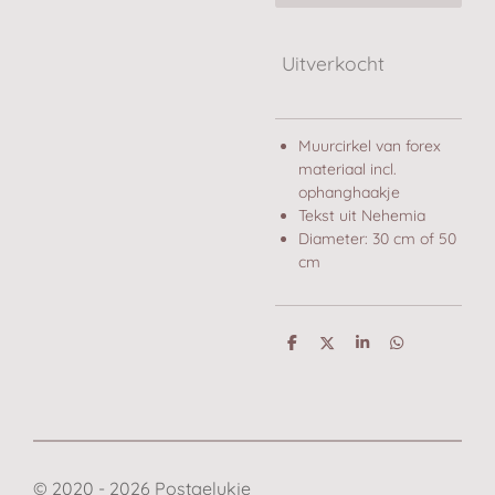
Uitverkocht
Muurcirkel van forex
materiaal incl.
ophanghaakje
Tekst uit Nehemia
Diameter: 30 cm of 50
cm
D
D
S
D
e
e
h
e
l
e
a
l
e
l
r
e
n
e
n
© 2020 - 2026 Postgelukje