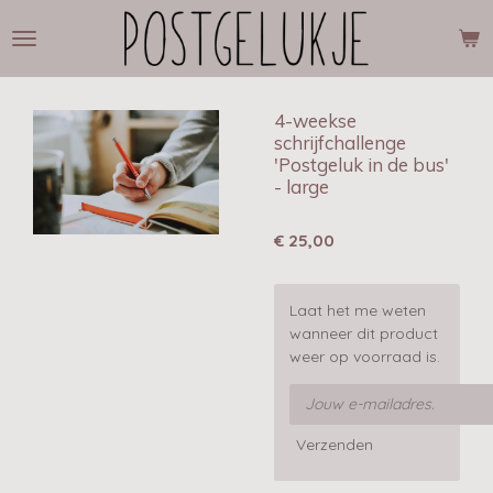
Ga
direct
naar
de
hoofdinhoud
4-weekse
schrijfchallenge
'Postgeluk in de bus'
- large
€ 25,00
Laat het me weten
wanneer dit product
weer op voorraad is.
Verzenden