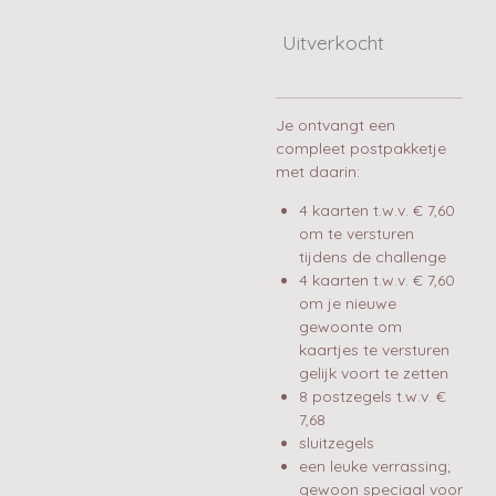
Uitverkocht
Je ontvangt een
compleet postpakketje
met daarin:
4 kaarten t.w.v. € 7,60
om te versturen
tijdens de challenge
4 kaarten t.w.v. € 7,60
om je nieuwe
gewoonte om
kaartjes te versturen
gelijk voort te zetten
8 postzegels t.w.v. €
7,68
sluitzegels
een leuke verrassing;
gewoon speciaal voor