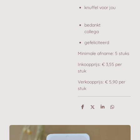
knuffel voor jou
bedankt
collega
gefeliciteerd
Minimale afname: 5 stuks
Inkoopprijs: € 3,55 per
stuk
Verkoopprijs: € 5,90 per
stuk
D
D
S
D
e
e
h
e
l
e
a
l
e
l
r
e
n
e
n