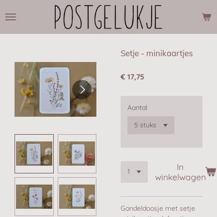
Ga
direct
naar
de
hoofdinhoud
Setje - minikaartjes
€ 17,75
Aantal
In
winkelwagen
Gondeldoosje met setje