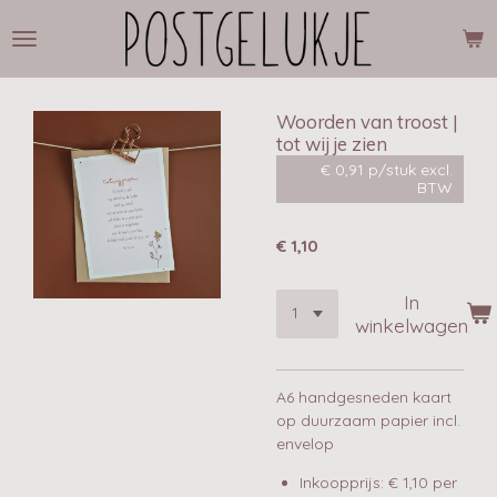
Ga
direct
naar
de
hoofdinhoud
Woorden van troost |
tot wij je zien
€ 0,91 p/stuk excl.
BTW
€ 1,10
In
winkelwagen
A6 handgesneden kaart
op duurzaam papier incl.
envelop
Inkoopprijs: € 1,10 per