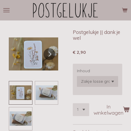
Ga
direct
naar
de
hoofdinhoud
Postgelukje || dank je
wel
€ 2,90
Inhoud
In
winkelwagen