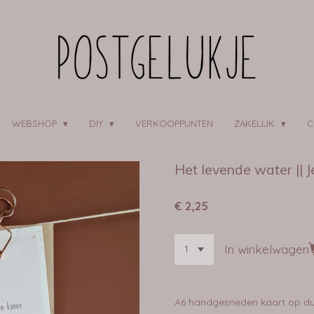
WEBSHOP
DIY
VERKOOPPUNTEN
ZAKELIJK
C
Het levende water || 
€ 2,25
In winkelwagen
A6 handgesneden kaart op du