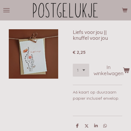
Ga
direct
naar
de
hoofdinhoud
Liefs voor jou ||
knuffel voor jou
€ 2,25
In
winkelwagen
A6 kaart op duurzaam
papier inclusief envelop.
D
D
S
D