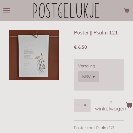
Ga
direct
naar
de
hoofdinhoud
Poster || Psalm 121
€ 6,50
Vertaling
In
winkelwagen
Poster met Psalm 121