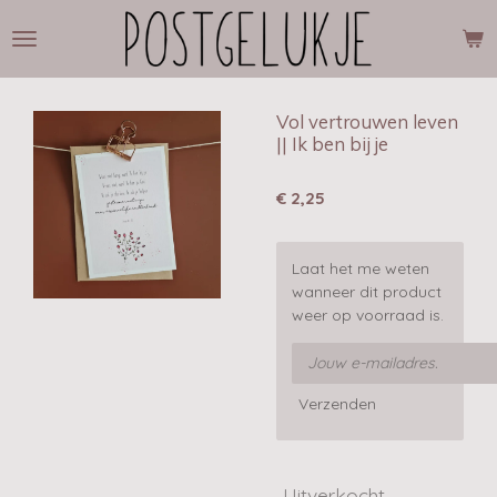
Ga
direct
naar
de
hoofdinhoud
Vol vertrouwen leven
|| Ik ben bij je
€ 2,25
Laat het me weten
wanneer dit product
weer op voorraad is.
Verzenden
Uitverkocht