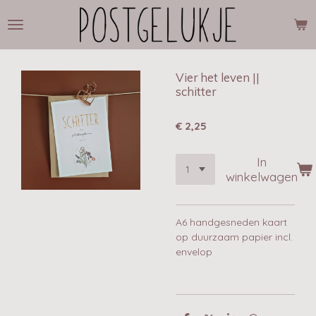
Ga
direct
naar
de
hoofdinhoud
Vier het leven ||
schitter
€ 2,25
In
winkelwagen
A6 handgesneden kaart
op duurzaam papier incl.
envelop