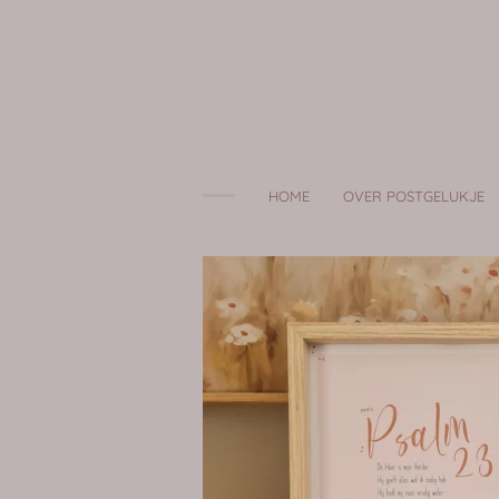
Ga
direct
naar
de
hoofdinhoud
HOME
OVER POSTGELUKJE