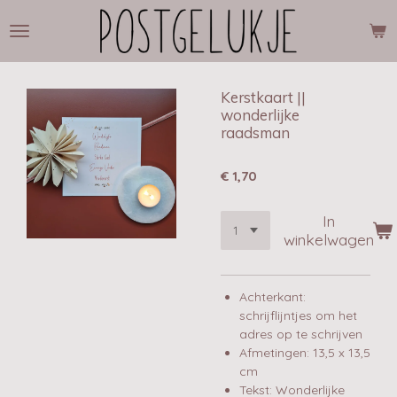
Ga
direct
naar
de
hoofdinhoud
Kerstkaart ||
wonderlijke
raadsman
€ 1,70
In
winkelwagen
Achterkant:
schrijflijntjes om het
adres op te schrijven
Afmetingen: 13,5 x 13,5
cm
Tekst: Wonderlijke