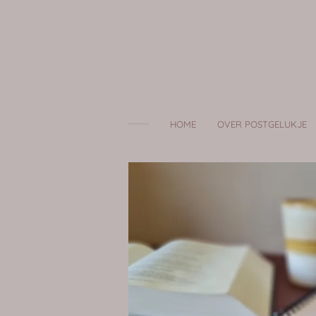
Ga
direct
naar
de
hoofdinhoud
HOME
OVER POSTGELUKJE