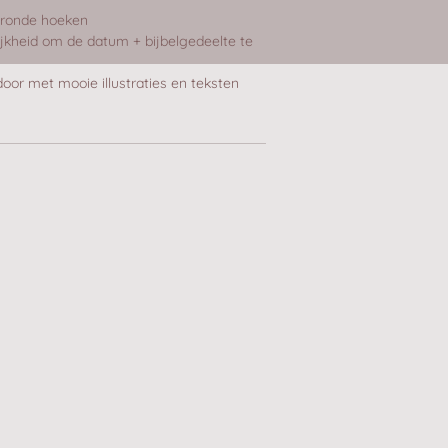
 ronde hoeken
ijkheid om de datum + bijbelgedeelte te
oor met mooie illustraties en teksten