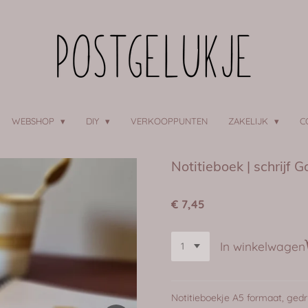
WEBSHOP
DIY
VERKOOPPUNTEN
ZAKELIJK
C
Notitieboek | schrijf 
€ 7,45
In winkelwagen
Notitieboekje A5 formaat, gedr