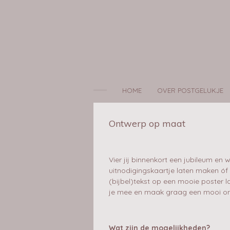
Ga
direct
naar
de
hoofdinhoud
HOME
OVER POSTGELUKJE
Ontwerp op maat
Vier jij binnenkort een jubileum en w
uitnodigingskaartje laten maken óf
(bijbel)tekst op een mooie poster 
je mee en maak graag een mooi ontwe
Wat zijn de mogelijkheden?