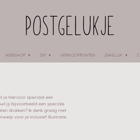
WEBSHOP
DIY
VERKOOPPUNTEN
ZAKELIJK
C
il je hiervoor speciaal een
wil jij bijvoorbeeld een speciale
laten drukken? Ik denk graag met
rp voor je inclusief illustratie.